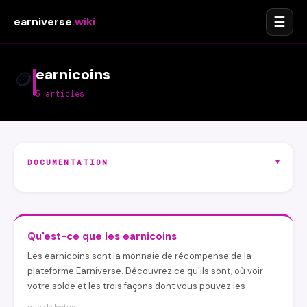
☰
earniverse
.wiki
earnicoins
🪙
5 articles
▾
DOCUMENTATION
Qu'est-ce que les earnicoins
Les earnicoins sont la monnaie de récompense de la
plateforme Earniverse. Découvrez ce qu'ils sont, où voir
votre solde et les trois façons dont vous pouvez les