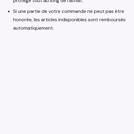
protégé tout au long de l'achat.
Si une partie de votre commande ne peut pas être
honorée, les articles indisponibles sont remboursés
automatiquement.
earniverse
.wiki
🇫🇷
Français
▾