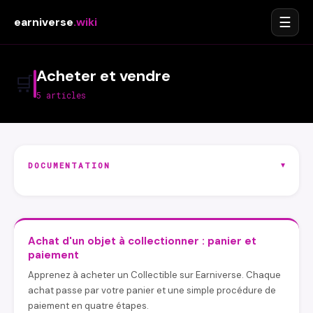
☰
earniverse
.wiki
Acheter et vendre
🛒
5 articles
▾
DOCUMENTATION
Achat d'un objet à collectionner : panier et
paiement
Apprenez à acheter un Collectible sur Earniverse. Chaque
achat passe par votre panier et une simple procédure de
paiement en quatre étapes.