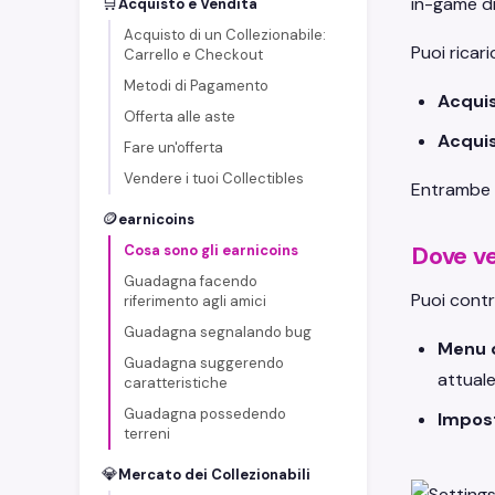
🛒
in-game dis
Acquisto e Vendita
Acquisto di un Collezionabile:
Puoi ricari
Carrello e Checkout
Metodi di Pagamento
Acquis
Offerta alle aste
Acquis
Fare un'offerta
Vendere i tuoi Collectibles
Entrambe l
🪙
earnicoins
Dove ve
Cosa sono gli earnicoins
Guadagna facendo
Puoi contro
riferimento agli amici
Guadagna segnalando bug
Menu d
Guadagna suggerendo
attuale
caratteristiche
Guadagna possedendo
Impost
terreni
💎
Mercato dei Collezionabili