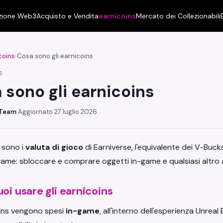
zione Web3
Acquisto e Vendita
earnicoins
Mercato dei Collezionabili
coins
›
Cosa sono gli earnicoins
S
 sono gli earnicoins
 Team
·
Aggiornato 27 luglio 2026
 sono i
valuta di gioco
di Earniverse, l'equivalente dei V-Bucks
ame: sbloccare e comprare oggetti in-game e qualsiasi altro ac
oi usare gli earnicoins
oins vengono spesi
in-game
, all'interno dell'esperienza Unrea