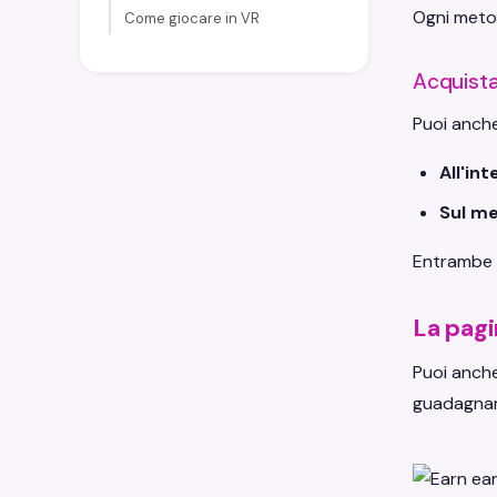
Ogni metod
Come giocare in VR
Acquista
Puoi anche
All'in
Sul me
Entrambe l
La pagi
Puoi anche
guadagnare