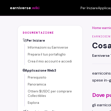
earniverse
.wiki
Per Iniziare
Applica
Home
›
earni
DOCUMENTAZIONE
EARNICOIN
🚀
Per Iniziare
Cosa
Informazioni su Earniverse
Prepara il tuo portafoglio
Earniverse
Crea il mio account e accedi
🌐
Applicazione Web3
earnicoins
Prerequisito
spese in-g
Panoramica
Ottieni $USDC per comprare
Dove pu
Collectibles
Esplora
gli earnic