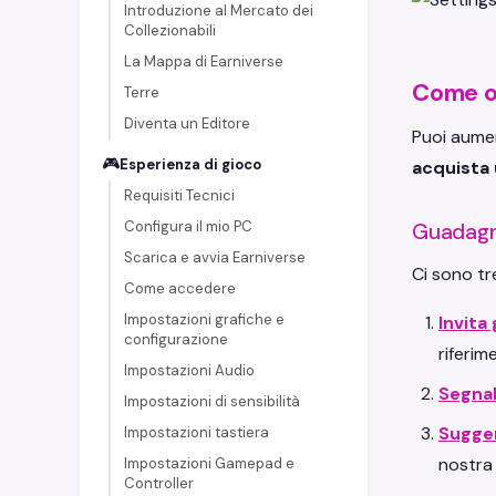
Introduzione al Mercato dei
Collezionabili
La Mappa di Earniverse
Come o
Terre
Diventa un Editore
Puoi aumen
🎮
Esperienza di gioco
acquista
Requisiti Tecnici
Configura il mio PC
Guadagn
Scarica e avvia Earniverse
Ci sono tr
Come accedere
Impostazioni grafiche e
Invita 
configurazione
riferim
Impostazioni Audio
Segna
Impostazioni di sensibilità
Sugger
Impostazioni tastiera
nostra
Impostazioni Gamepad e
Controller