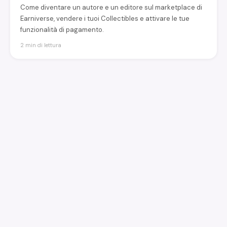
Come diventare un autore e un editore sul marketplace di
Earniverse, vendere i tuoi Collectibles e attivare le tue
funzionalità di pagamento.
2 min di lettura
earniverse
.wiki
🇮🇹
Italiano
▾