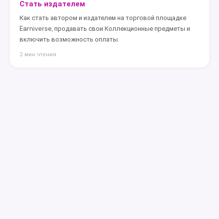
Стать издателем
Как стать автором и издателем на торговой площадке
Earniverse, продавать свои Коллекционные предметы и
включить возможность оплаты.
2 мин чтения
earniverse
.wiki
🇷🇺
Русский
▾