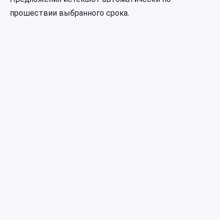
прошествии выбранного срока.
earniverse
.wiki
🇷🇺
Русский
▾
Ваш полный гид по метавселенной Earniverse.
Начало работы
·
Веб3 Приложение
·
Покупка и продажа
·
earnicoins
·
Рынок Коллекционных предметов