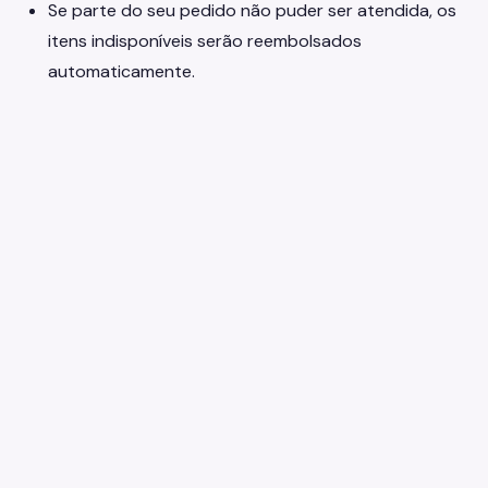
Se parte do seu pedido não puder ser atendida, os
itens indisponíveis serão reembolsados
automaticamente.
earniverse
.wiki
🇧🇷
Português
▾
Seu guia completo para o metaverso Earniverse.