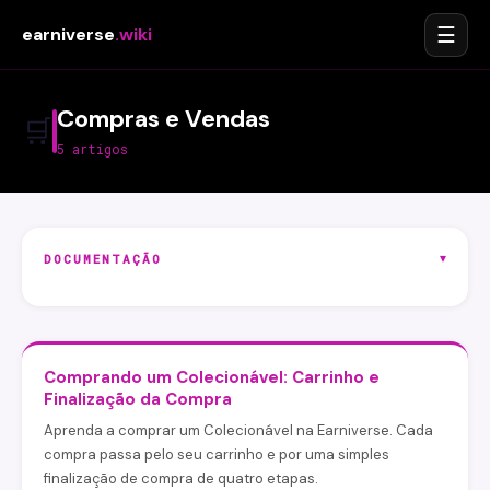
☰
earniverse
.wiki
Compras e Vendas
🛒
5 artigos
▾
DOCUMENTAÇÃO
Comprando um Colecionável: Carrinho e
Finalização da Compra
Aprenda a comprar um Colecionável na Earniverse. Cada
compra passa pelo seu carrinho e por uma simples
finalização de compra de quatro etapas.