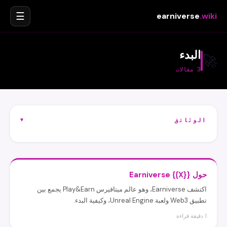
☰
earniverse
.wiki
البدء
🚀
3 مقالات
▾
الوثائق
حول {{X}} Earniverse
اكتشف Earniverse، وهو عالم ميتافيرس Play&Earn يجمع بين
تطبيق Web3 ولعبة Unreal Engine، وكيفية البدء.
1 دقيقة قراءة