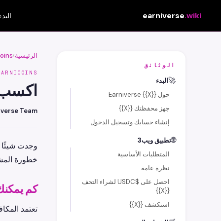
earniverse
.wiki
البدء
الرئيسية
›
oins
الوثائق
EARNICOINS
🚀
البدء
اكسب ع
حول {{X}} Earniverse
جهز محفظتك {{X}}
iverse Team
إنشاء حسابك وتسجيل الدخول
🌐
تطبيق ويب3
المتطلبات الأساسية
خطورة المش
نظرة عامة
احصل على $USDC لشراء التحف
كم يمكن
{{X}}
استكشف {{X}}
تعتمد المكا