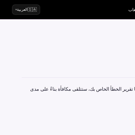
🇸🇦
عاب
العربية
▾
 أبلغ عنه واكسب earnicoins. عندما يؤكد فريقنا تقرير الخطأ الخاص بك، ستتلقى مكافأة بناءً على مدى