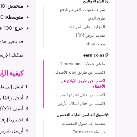
🛒
الشراء والبيع
منخفض
: 10 earnicoins.
شراء مقتنيات: العربة والدفع
متوسطة
: 50 عملة earnicoins.
طرق الدفع
المزايدة على المزادات
حرج
: 100 عملة earnicoins.
تقديم عرض {{X}}
قد تتغير هذه
بيع مقتنياتك
يمكنك الإر
🪙
earnicoins
ما هي عملات earnicoins؟
كيفية الإ
اكسب عن طريق إحالة الأصدقاء
اكسب عن طريق الإبلاغ عن
انتقل إلى
تق
الأخطاء
اكسب من خلال اقتراح الميزات
أدخل رقمًا و
اكسب من خلال امتلاك الأرض
أضف {{X}}
💎
سوق العناصر القابلة للتحصيل
اختياريا إرف
مقدمة إلى سوق المقتنيات
أرسل تقريرك
خريطة Earniverse