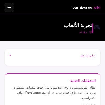
☰
earniverse
.wiki
تجربة الألعاب
🎮
10 مقالات
▾
الوثائق
المتطلبات التقنية
نظام إيكوسيستم Earniverse مبني على أحدث التقنيات المتطورة،
ومن أجل الاستمتاع بأفضل تجربة في أي بيئة Earniverse الواقع
الافتراضي، …