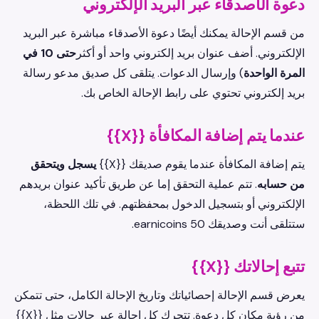
دعوة الأصدقاء عبر البريد الإلكتروني
من قسم الإحالة يمكنك أيضًا دعوة الأصدقاء مباشرة عبر البريد
الإلكتروني. أضف عنوان بريد إلكتروني واحد أو أكثر
حتى 10 في
المرة الواحدة
) وإرسال الدعوات. يتلقى كل صديق مدعو رسالة
بريد إلكتروني تحتوي على رابط الإحالة الخاص بك.
عندما يتم إضافة المكافأة {{X}}
يتم إضافة المكافأة عندما يقوم صديقك {{X}}
يسجل ويتحقق
من حسابه
. تتم عملية التحقق إما عن طريق تأكيد عنوان بريدهم
الإلكتروني أو بتسجيل الدخول بمحفظتهم. في تلك اللحظة،
ستتلقى أنت وصديقك 50 earnicoins.
تتبع إحالاتك {{X}}
يعرض قسم الإحالة إحصائياتك وتاريخ الإحالة الكامل، حتى تتمكن
من رؤية مكان كل دعوة. تتحرك كل إحالة عبر حالات مثل {{X}}