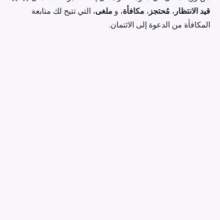
قيد الانتظار
،
مُحتجز
،
مكافأة
، و
ملغى
، التي تتيح لك متابعة
المكافأة من الدعوة إلى الائتمان.
earniverse
.wiki
🇸🇦
العربية
▾
دليلك الكامل إلى عالم Earniverse.
البدء
·
تطبيق ويب3
·
الشراء والبيع
·
earnicoins
·
سوق العناصر القابلة للتحصيل
·
تجربة الألعاب