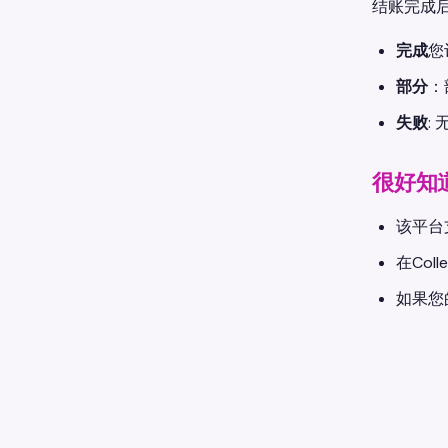
结账完成
完成
您
部分
：
失败
:
很好知
该平台
在Co
如果您