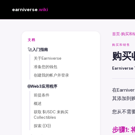
earniverse
.wiki
首页
购买和
›
文档
购买和销售
🚀
入门指南
购买
关于Earniverse
准备您的钱包
Earniverse
创建我的帐户并登录
🌐
Web3应用程序
在Earn
前提条件
其添加到
概述
您从不需
获取 $USDC 来购买
Collectibles
探索 {{X}}
步骤1: 