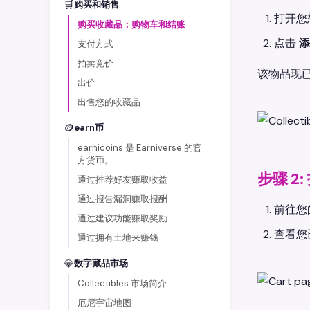
🛒
购买和销售
打开您想
购买收藏品：购物车和结账
点击
添
支付方式
拍卖竞价
该物品现
出价
出售您的收藏品
🪙
earn币
earnicoins 是 Earniverse 的官
方货币。
步骤 2
通过推荐好友赚取收益
通过报告漏洞赚取报酬
前往您
通过建议功能赚取奖励
查看您
通过拥有土地来赚钱
💎
数字藏品市场
Collectibles 市场简介
厄尼宇宙地图