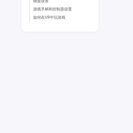
键盘设置
游戏手柄和控制器设置
如何在VR中玩游戏
earniverse
.wiki
您在 Earniverse 元宇宙的完整指南。
入门指南
Web3应用程序
购买和销售
earn币
·
·
·
·