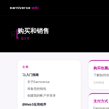
earniverse
.wiki
购买和销售
🛒
5 篇文章
文档
购买收藏
🚀
入门指南
了解如何在E
关于Earniverse
分钟阅读
准备您的钱包
创建我的帐户并登录
支付方式
🌐
Web3应用程序
Earni