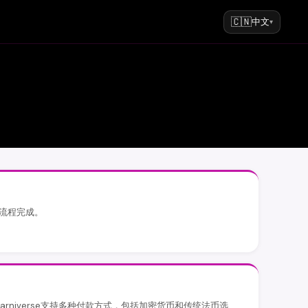
🇨🇳
中文
▾
结账流程完成。
arniverse支持多种付款方式，包括加密货币和传统法币选