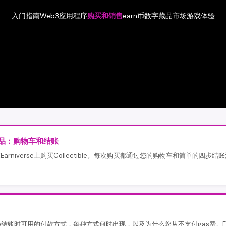
入门指南
Web3应用程序
购买和销售
earn币
数字藏品市场
游戏体验
品：购物车和结账
arniverse上购买Collectible。每次购买都通过您的购物车和简单的四步
verse结账时可用的付款方式，每种方式何时出现，以及为什么您从不支付gas费。E