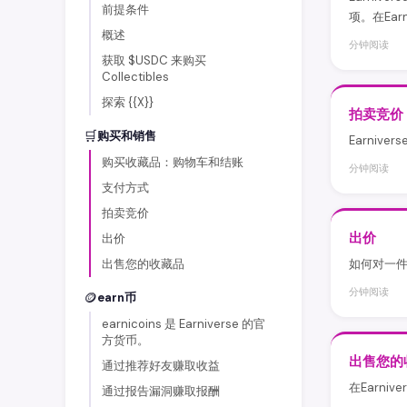
前提条件
项。在Earn
概述
分钟阅读
获取 $USDC 来购买
Collectibles
探索 {{X}}
拍卖竞价
🛒
购买和销售
Earni
购买收藏品：购物车和结账
分钟阅读
支付方式
拍卖竞价
出价
出价
出售您的收藏品
如何对一件
分钟阅读
🪙
earn币
earnicoins 是 Earniverse 的官
方货币。
出售您的
通过推荐好友赚取收益
在Earn
通过报告漏洞赚取报酬