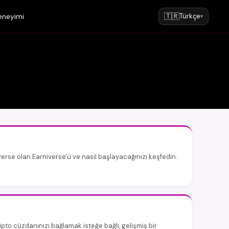
🇹🇷
eneyimi
Türkçe
▾
se olan Earniverse'ü ve nasıl başlayacağınızı keşfedin.
ipto cüzdanınızı bağlamak isteğe bağlı, gelişmiş bir