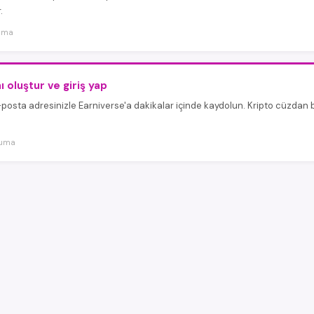
.
kuma
 oluştur ve giriş yap
osta adresinizle Earniverse'a dakikalar içinde kaydolun. Kripto cüzdan ba
kuma