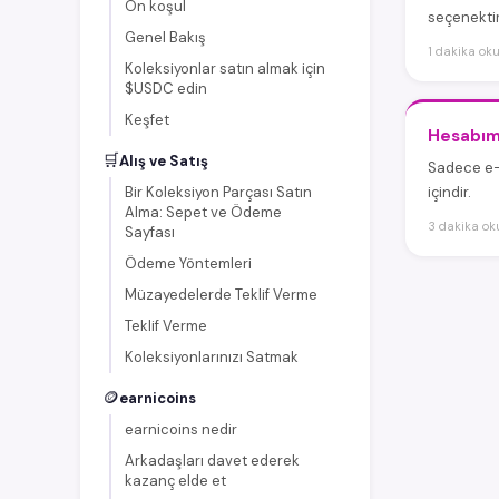
Ön koşul
seçenektir
Genel Bakış
1 dakika o
Koleksiyonlar satın almak için
$USDC edin
Keşfet
Hesabımı
🛒
Alış ve Satış
Sadece e-p
Bir Koleksiyon Parçası Satın
içindir.
Alma: Sepet ve Ödeme
3 dakika o
Sayfası
Ödeme Yöntemleri
Müzayedelerde Teklif Verme
Teklif Verme
Koleksiyonlarınızı Satmak
🪙
earnicoins
earnicoins nedir
Arkadaşları davet ederek
kazanç elde et