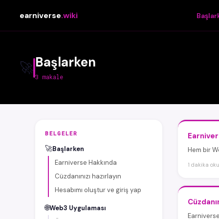
earniverse
.wiki
Başlar
Başlarken
🚀
3 makale
BELGELER
Earnive
🚀
Başlarken
Hem bir We
Earniverse Hakkında
1 dakika o
Cüzdanınızı hazırlayın
Hesabımı oluştur ve giriş yap
Cüzdanın
🌐
Web3 Uygulaması
Earniverse