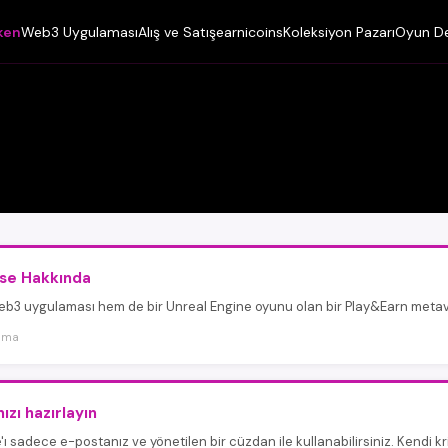
ken
Web3 Uygulaması
Alış ve Satış
earnicoins
Koleksiyon Pazarı
Oyun D
rse Hakkında
b3 uygulaması hem de bir Unreal Engine oyunu olan bir Play&Earn metaver
kuma
ızı hazırlayın
'ı sadece e-postanız ve yönetilen bir cüzdan ile kullanabilirsiniz. Kendi kr