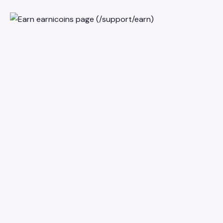
earniverse
.wiki
🇹🇷
Türkçe
▾
Earniverse metaverse'ine ilişkin eksiksiz rehberiniz.
Başlarken
·
Web3 Uygulaması
·
Alış ve Satış
·
earnicoins
·
Koleksiyon Pazarı
·
Oyun Deneyimi