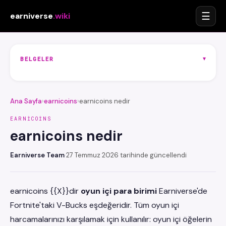
☰
earniverse
.wiki
▾
BELGELER
Ana Sayfa
›
earnicoins
›
earnicoins nedir
EARNICOINS
earnicoins nedir
Earniverse Team
·
27 Temmuz 2026 tarihinde güncellendi
earnicoins {{X}}dir
oyun içi para birimi
Earniverse'de
Fortnite'taki V-Bucks eşdeğeridir. Tüm oyun içi
harcamalarınızı karşılamak için kullanılır: oyun içi öğelerin