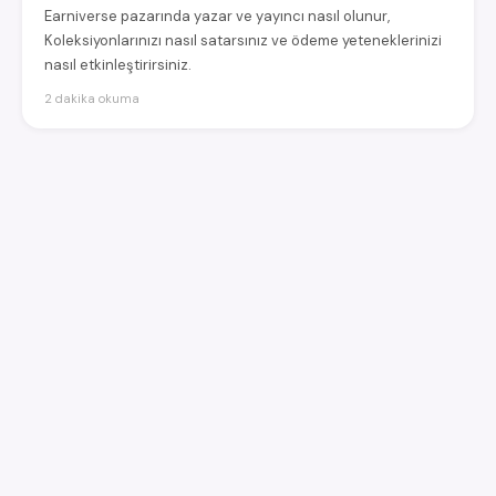
Earniverse pazarında yazar ve yayıncı nasıl olunur,
Koleksiyonlarınızı nasıl satarsınız ve ödeme yeteneklerinizi
nasıl etkinleştirirsiniz.
2 dakika okuma
earniverse
.wiki
🇹🇷
Türkçe
▾
Earniverse metaverse'ine ilişkin eksiksiz rehberiniz.