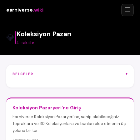
☰
earniverse
.wiki
Koleksiyon Pazarı
💎
4 makale
▾
BELGELER
Koleksiyon Pazaryeri'ne Giriş
Earniverse Koleksiyon Pazaryeri'ne, sahip olabileceğiniz
Topraklara ve 3D Koleksiyonlara ve bunları elde etmenin üç
yoluna bir tur.