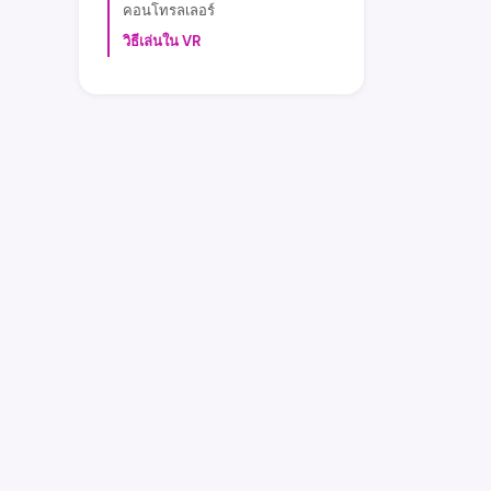
คอนโทรลเลอร์
วิธีเล่นใน VR
earniverse
.wiki
คู่มือที่สมบูรณ์ของคุณสู่เมตาเวิร์ส Earniverse
Getting Started
·
Web3 Application
·
Buying & Sell