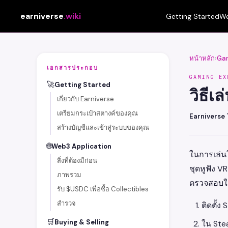
earniverse
.wiki
Getting Started
We
หน้าหลัก
›
Gam
เอกสารประกอบ
GAMING EX
🚀
Getting Started
วิธีเ
เกี่ยวกับ Earniverse
เตรียมกระเป๋าสตางค์ของคุณ
Earniverse
สร้างบัญชีและเข้าสู่ระบบของคุณ
🌐
Web3 Application
ในการเล่นใ
สิ่งที่ต้องมีก่อน
ชุดหูฟัง VR 
ภาพรวม
ตรวจสอบให้
รับ $USDC เพื่อซื้อ Collectibles
สำรวจ
ติดตั้
🛒
Buying & Selling
ใน Ste