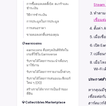
การซื้อคอลเลคติ้เบิล: ตะกร้าและ
Steam 
ชำระเงิน
ทำตามคำ
วิธีการชำระเงิน
เชื่อมต
การประมูลในการประมูล
ตั้งค่า
การเสนอราคา
ขายคอลเลกติ้บลของคุณ
เมื่อเช
🪙
earnicoins
เปิด Ea
earnicoins คือสกุลเงินดิจิทัลใน
เปลี่ยน
เกมที่ใช้ใน Earniverse
รับรายได้โดยการแนะนำเพื่อนๆ
เมื่อโห
มาใช้งาน
Wi-Fi เ
รับรายได้โดยการรายงานบั๊กต่างๆ
รับรายได้โดยการเสนอแนะฟีเจอร์
ประกาศสำ
ใหม่ ๆ {{X}}
สร้างรายได้จากการเป็นเจ้าของ
หากคุณมีชุ
ที่ดิน
เชื่อมต่อก
💎
Collectibles Marketplace
ฮาร์ดแวร์จ