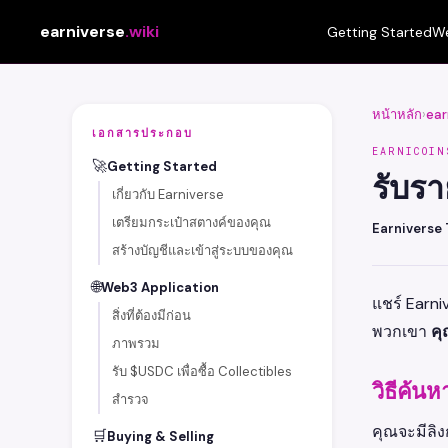
earniverse
.wiki
Getting Started
We
หน้าหลัก
›
ear
เอกสารประกอบ
EARNICOIN
🚀
Getting Started
รับร
เกี่ยวกับ Earniverse
เตรียมกระเป๋าสตางค์ของคุณ
Earniverse
สร้างบัญชีและเข้าสู่ระบบของคุณ
🌐
Web3 Application
แชร์ Earni
สิ่งที่ต้องมีก่อน
พวกเขา
คุ
ภาพรวม
รับ $USDC เพื่อซื้อ Collectibles
วิธีค้นห
สำรวจ
คุณจะมีลิง
🛒
Buying & Selling