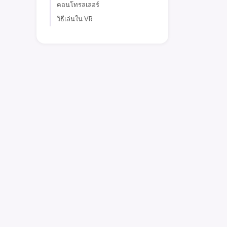
คอนโทรลเลอร์
วิธีเล่นใน VR
earniverse
.wiki
คู่มือที่สมบูรณ์ของคุณสู่เมตาเวิร์ส Earniverse
Getting Started
·
Web3 Application
·
Buying & Sell