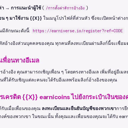
ค่า → การแนะนำผู้ใช้
(
)
/การตั้งค่า#การอ้างอิง
่อน ๆ มาใช้งาน {{X}}
ในเมนูโปรไฟล์ที่ส่วนหัว ซึ่งจะเปิดหน้าต่า
ณมีลักษณะดังนี้:
https://earniverse.io/register?ref=CODE
ัสอ้างอิงส่วนบุคคลของคุณ ทุกคนที่ลงทะเบียนผ่านลิงก์นี้จะเชื่อ
พื่อนทางอีเมล
อ้างอิง คุณสามารถเชิญเพื่อน ๆ โดยตรงทางอีเมล เพิ่มที่อยู่อีเม
อนที่ได้รับเชิญแต่ละคนจะได้รับอีเมลพร้อมลิงก์อ้างอิงของคุณ
การเครดิต {{X}} earnicoins ไปยังกระเป๋าเงินของ
้รับเมื่อเพื่อนของคุณ
ลงทะเบียนและยืนยันบัญชีของพวกเขา
การยืน
างค์ของพวกเขา ในขณะนั้น ทั้งคุณและเพื่อนของคุณจะได้รับ earn