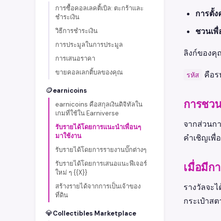
การซื้อคอลเลคติ้เบิล: ตะกร้าและ
การตั้ง
ชำระเงิน
ชวนเพื
วิธีการชำระเงิน
การประมูลในการประมูล
ลิงก์ของคุ
การเสนอราคา
ขายคอลเลกติ้บลของคุณ
คือรห
รหัส
🪙
earnicoins
การชวนเ
earnicoins คือสกุลเงินดิจิทัลใน
เกมที่ใช้ใน Earniverse
จากส่วนการ
รับรายได้โดยการแนะนำเพื่อนๆ
มาใช้งาน
คำเชิญเพื่
รับรายได้โดยการรายงานบั๊กต่างๆ
รับรายได้โดยการเสนอแนะฟีเจอร์
เมื่อมี
ใหม่ ๆ {{X}}
สร้างรายได้จากการเป็นเจ้าของ
รางวัลจะได
ที่ดิน
กระเป๋าสต
💎
Collectibles Marketplace