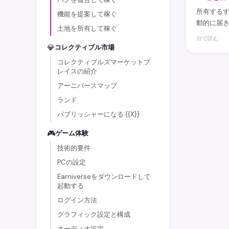
所有するす
機能を提案して稼ぐ
動的に届
土地を所有して稼ぐ
分で読む
💎
コレクティブル市場
コレクティブルズマーケットプ
レイスの紹介
アーニバースマップ
ランド
パブリッシャーになる {{X}}
🎮
ゲーム体験
技術的要件
PCの設定
Earniverseをダウンロードして
起動する
ログイン方法
グラフィック設定と構成
オーディオ設定