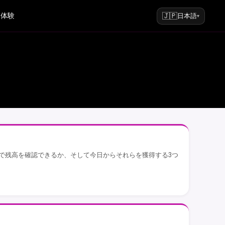
🇯🇵
ム体験
日本語
▾
か、どこで残高を確認できるか、そして今日からそれらを獲得する3つ