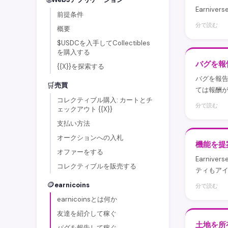
Earni
前提条件
分で読む
概要
$USDCを入手してCollectibles
を購入する
バグを報
{{X}}を探索する
バグを報告
🛒
売買
ては報酬
コレクティブル購入: カートとチ
分で読む
ェックアウト {{X}}
支払い方法
オークションへの入札
機能を提
オファーをする
Earni
コレクティブルを販売する
ティもア
🪙
earnicoins
分で読む
earnicoinsとは何か
友達を紹介して稼ぐ
土地を所
バグを報告して稼ぐ