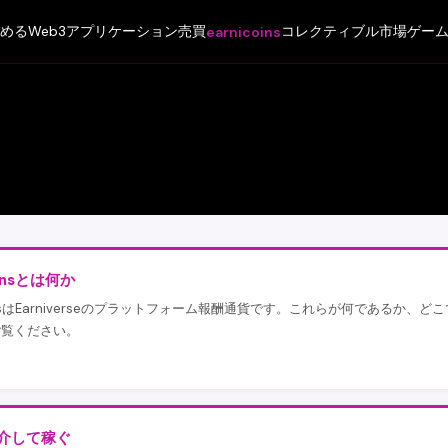
める
Web3アプリケーション
売買
コレクティブル市場
ゲー
earnicoins
oinsとは何か
coinsはEarniverseのプラットフォーム報酬通貨です。これらが何である
ご覧ください。
介して稼ぐ