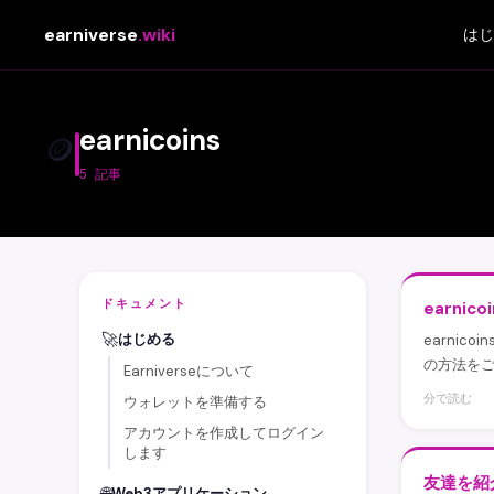
earniverse
.wiki
はじ
earnicoins
🪙
5 記事
ドキュメント
earnic
🚀
はじめる
earni
の方法を
Earniverseについて
分で読む
ウォレットを準備する
アカウントを作成してログイン
します
友達を紹
🌐
Web3アプリケーション