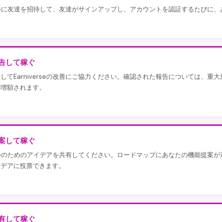
verseに友達を招待して、友達がサインアップし、アカウントを認証するたびに、あな
告して稼ぐ
してEarniverseの改善にご協力ください。確認された報告については、重大度
が増額されます。
案して稼ぐ
verseのためのアイデアを共有してください。ロードマップにあなたの機能提案が選ば
イデアに投票できます。
有して稼ぐ