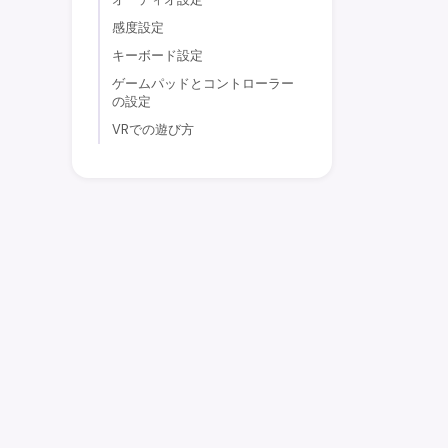
感度設定
キーボード設定
ゲームパッドとコントローラー
の設定
VRでの遊び方
earniverse
.wiki