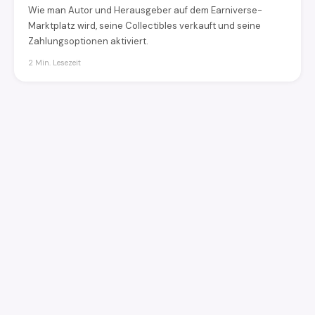
Wie man Autor und Herausgeber auf dem Earniverse-
Marktplatz wird, seine Collectibles verkauft und seine
Zahlungsoptionen aktiviert.
2 Min. Lesezeit
earniverse
.wiki
🇩🇪
Deutsch
▾
Ihr vollständiger Leitfaden für das Earniverse Metaversum.