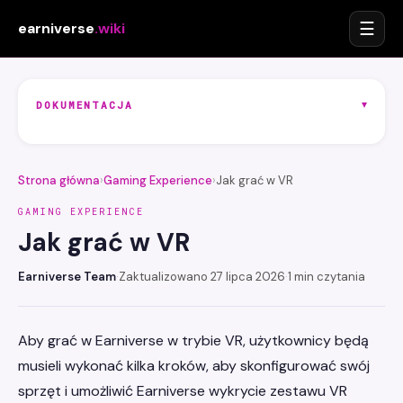
☰
earniverse
.wiki
▾
DOKUMENTACJA
Strona główna
›
Gaming Experience
›
Jak grać w VR
GAMING EXPERIENCE
Jak grać w VR
Earniverse Team
·
Zaktualizowano 27 lipca 2026
·
1 min czytania
Aby grać w Earniverse w trybie VR, użytkownicy będą
musieli wykonać kilka kroków, aby skonfigurować swój
sprzęt i umożliwić Earniverse wykrycie zestawu VR