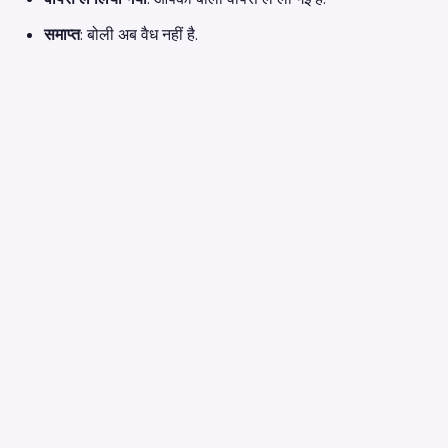
समाप्त
: बोली अब वैध नहीं है.
earniverse
.wiki
🇮🇳
हिन्दी
▾
Earniverse मेटावर्स के लिए आपका सम्पूर्ण गाइड।
Getting Started
·
Web3 Application
·
Buying & Selling
·
earnicoins
·
Collectibles Marketplace
·
Gaming Experience